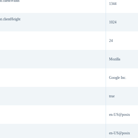
.clientWidth
1344
.clientHeight
1024
24
Mozilla
Google Inc.
true
en-US@posix
en-US@posix