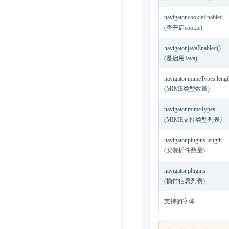
navigator.cookieEnabled
(否开启cookie)
navigator.javaEnabled()
(是启用Java)
navigator.mimeTypes.lengt
(MIME类型数量)
navigator.mimeTypes
(MIME支持类型列表)
navigator.plugins.length
(安装插件数量)
navigator.plugins
(插件信息列表)
支持的字体