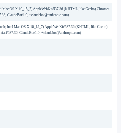
ntel Mac OS X 10_15_7) AppleWebKit/537.36 (KHTML, like Gecko) Chrome/
37.36; ClaudeBot/1.0; +claudebot@anthropic.com)
ntosh; Intel Mac OS X 10_15_7) AppleWebKit/537.36 (KHTML, like Gecko)
afari/537.36; ClaudeBot/1.0; +claudebot@anthropic.com)