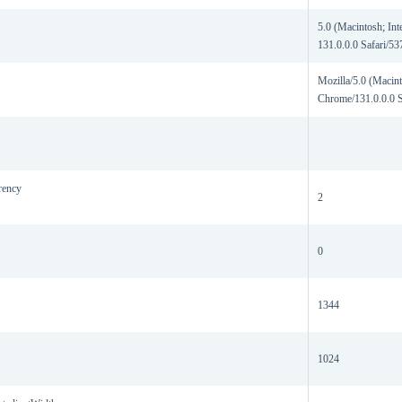
5.0 (Macintosh; I
131.0.0.0 Safari/5
Mozilla/5.0 (Maci
Chrome/131.0.0.0 S
rency
2
0
1344
1024