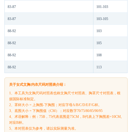
83-87
101-103
83-87
103-105
88-92
103
88-92
105
88-92
108
88-92
113
关于女式文胸/内衣尺码对照表介绍：
1、本工具为文胸尺码对照表也称文胸尺寸对照表、胸罩尺寸对照表，根
据国际标准制定。
2、罩杯大小 = 上胸围-下胸围；对应字母A/B/C/D/E/F/G杯。
3、底围大小 = 下胸围值（CM）；对应数字70/75/80/85/90/95
4、术语解释：例：75B，75代表底围是75CM，B代表上下胸围差=10CM,
对应B杯。
5、本对照表仅为参考，请以实际测量为准。