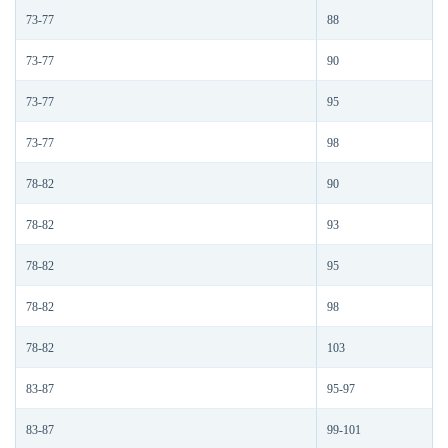
73-77
88
73-77
90
73-77
95
73-77
98
78-82
90
78-82
93
78-82
95
78-82
98
78-82
103
83-87
95-97
83-87
99-101