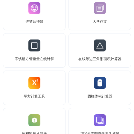
讲笑话神器
大学作文
不锈钢方管重量在线计算
在线等边三角形面积计算器
平方计算工具
圆柱体积计算器
体积容量换算器
DIV元素阴影效果生成器