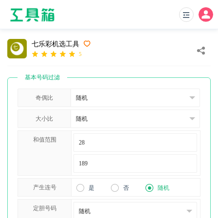
七乐彩机选工具
5
基本号码过滤
奇偶比
大小比
和值范围
产生连号
是
否
随机
定胆号码