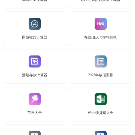
国债收益计算器
在线HEX与字符转换
活期存款计算器
2025年放假安排
节日大全
Word快捷键大全