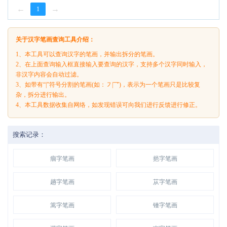
←
→
1
关于汉字笔画查询工具介绍：
1、本工具可以查询汉字的笔画，并输出拆分的笔画。
2、在上面查询输入框直接输入要查询的汉字，支持多个汉字同时输入，
非汉字内容会自动过滤。
3、如带有“|”符号分割的笔画(如：㇇|乛)，表示为一个笔画只是比较复
杂，拆分进行输出。
4、本工具数据收集自网络，如发现错误可向我们进行反馈进行修正。
搜索记录：
痼字笔画
挹字笔画
趟字笔画
苁字笔画
篙字笔画
锺字笔画