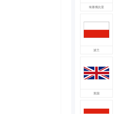
埃塞俄比亚
波兰
英国