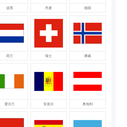
波黑
丹麦
德国
荷兰
瑞士
挪威
爱尔兰
安道尔
奥地利