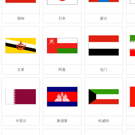
缅甸
日本
蒙古
文莱
阿曼
也门
卡塔尔
柬埔寨
科威特