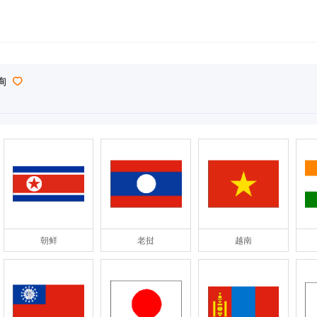
询
朝鲜
老挝
越南