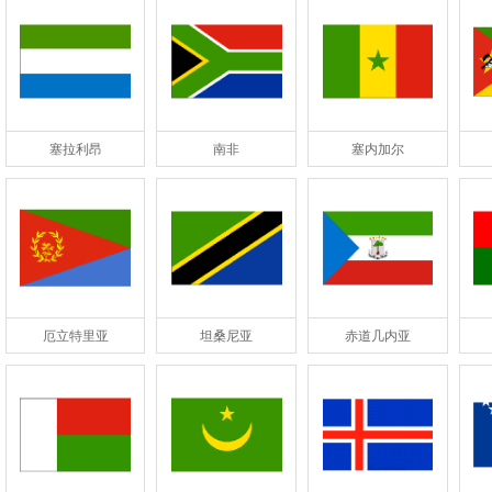
塞拉利昂
南非
塞内加尔
厄立特里亚
坦桑尼亚
赤道几内亚