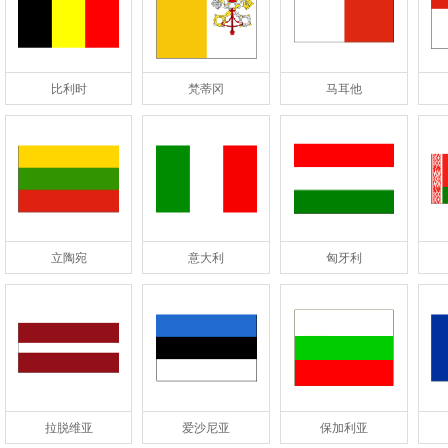
比利时
梵蒂冈
马耳他
立陶宛
意大利
匈牙利
拉脱维亚
爱沙尼亚
保加利亚