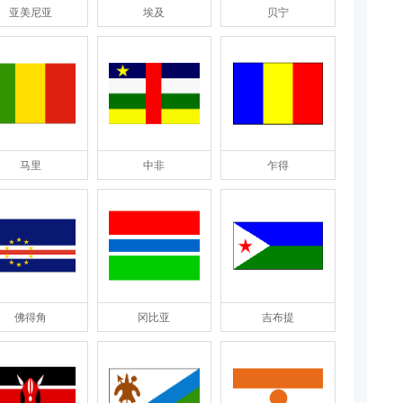
亚美尼亚
埃及
贝宁
马里
中非
乍得
佛得角
冈比亚
吉布提