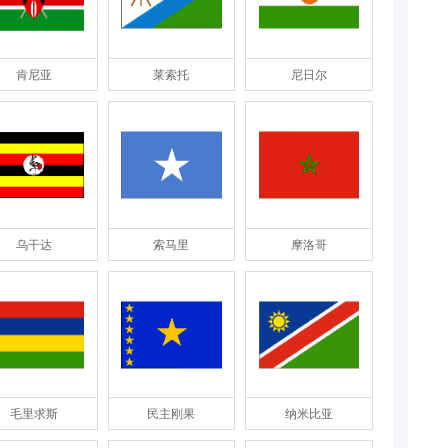
肯尼亚
莱索托
尼日尔
乌干达
索马里
摩洛哥
毛里求斯
民主刚果
纳米比亚