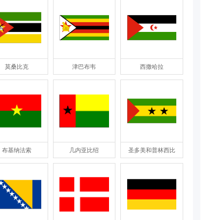
莫桑比克
津巴布韦
西撒哈拉
布基纳法索
几内亚比绍
圣多美和普林西比