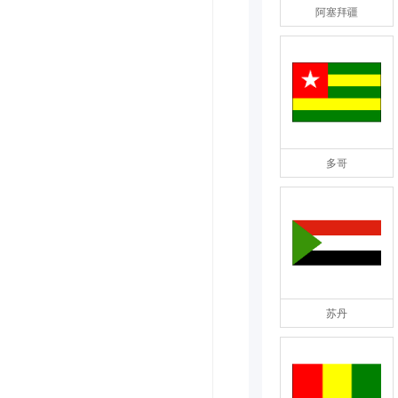
阿塞拜疆
多哥
苏丹