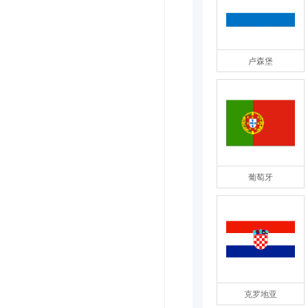
卢森堡
葡萄牙
克罗地亚