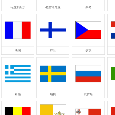
马达加斯加
毛里塔尼亚
冰岛
法国
芬兰
捷克
希腊
瑞典
俄罗斯