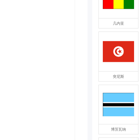
几内亚
突尼斯
博茨瓦纳