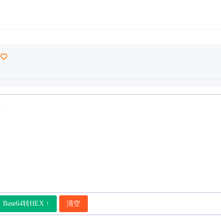
Base64转HEX ↑
清空