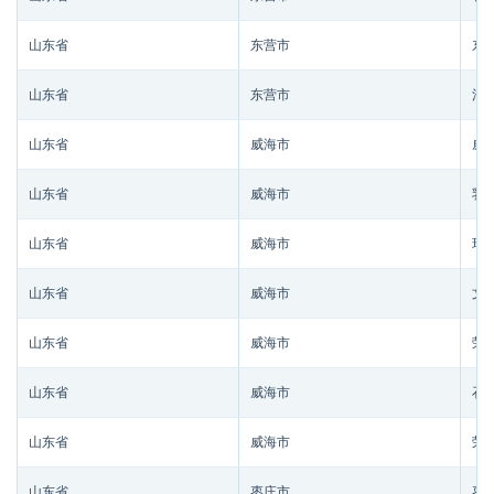
山东省
东营市
东
山东省
东营市
河
山东省
威海市
威
山东省
威海市
乳
山东省
威海市
环
山东省
威海市
文
山东省
威海市
荣
山东省
威海市
石
山东省
威海市
荣
山东省
枣庄市
枣