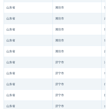
山东省
潍坊市
安
山东省
潍坊市
高
山东省
潍坊市
坊
山东省
潍坊市
青
山东省
潍坊市
昌
山东省
济宁市
济
山东省
济宁市
市
山东省
济宁市
任
山东省
济宁市
微
山东省
济宁市
金