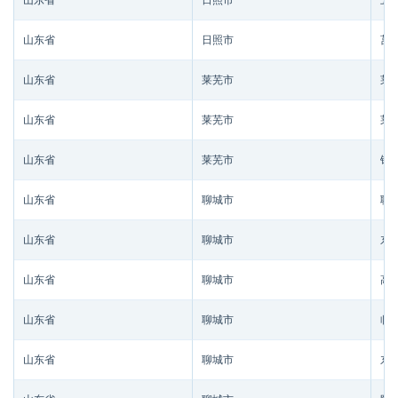
山东省
日照市
五
山东省
日照市
莒
山东省
莱芜市
莱
山东省
莱芜市
莱
山东省
莱芜市
钢
山东省
聊城市
聊
山东省
聊城市
东
山东省
聊城市
高
山东省
聊城市
临
山东省
聊城市
东