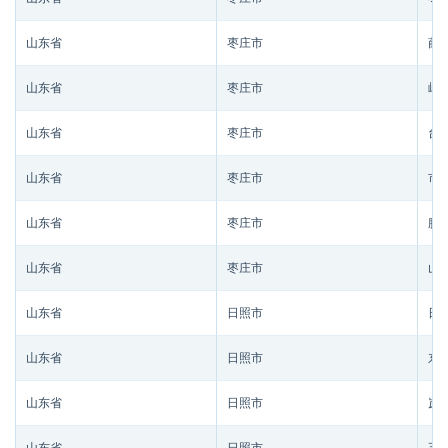
山东省
枣庄市
薛
山东省
枣庄市
峄
山东省
枣庄市
台
山东省
枣庄市
市
山东省
枣庄市
滕
山东省
枣庄市
山
山东省
日照市
日
山东省
日照市
东
山东省
日照市
岚